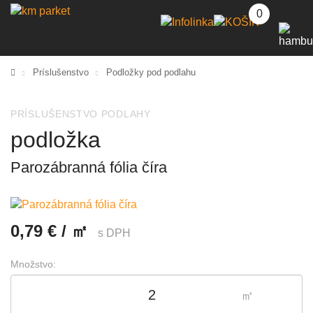
0
Príslušenstvo
Podložky pod podlahu
PRÍSLUŠENSTVO PODLAHY
podložka
Parozábranná fólia číra
0,79 € / ㎡
s DPH
Množstvo:
㎡