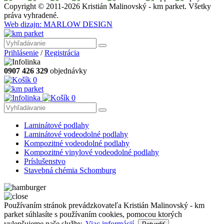
Copyright © 2011-2026 Kristián Malinovský - km parket. Všetky
práva vyhradené.
Web dizajn: MARLOW DESIGN
Prihlásenie
/
Registrácia
0907 426 329
objednávky
0
0
Laminátové podlahy
Laminátové vodeodolné podlahy
Kompozitné vodeodolné podlahy
Kompozitné vinylové vodeodolné podlahy
Príslušenstvo
Stavebná chémia Schomburg
Používaním stránok prevádzkovateľa Kristián Malinovský - km
parket súhlasíte s používaním cookies, pomocou ktorých
vylepšujeme naše služby.
Viac informácií.