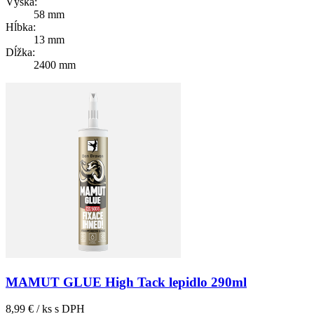
Výška:
58 mm
Hĺbka:
13 mm
Dĺžka:
2400 mm
MAMUT GLUE High Tack lepidlo 290ml
8,99 € / ks
s DPH