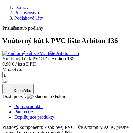
Domov
Príslušenstvo
Podlahové lišty
Príslušenstvo podlahy
Vnútorný kút k PVC lište Arbiton 136
Vnútorný kút k PVC lište Arbiton 136
0,90 € / ks
s DPH
Množstvo:
ks
Do košíka
Dostupnosť:
Skladom
Popis produktu
Parametre
Doplňujúce produkty
Plastový komponentk k soklovej PVC lište Arbiton MACK, presne
v rovnakom dekore ako samotná lišta.