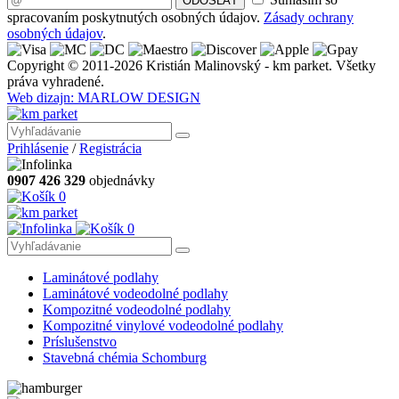
ODOSLAŤ
spracovaním poskytnutých osobných údajov.
Zásady ochrany
osobných údajov
.
Copyright © 2011-2026 Kristián Malinovský - km parket. Všetky
práva vyhradené.
Web dizajn: MARLOW DESIGN
Prihlásenie
/
Registrácia
0907 426 329
objednávky
0
0
Laminátové podlahy
Laminátové vodeodolné podlahy
Kompozitné vodeodolné podlahy
Kompozitné vinylové vodeodolné podlahy
Príslušenstvo
Stavebná chémia Schomburg