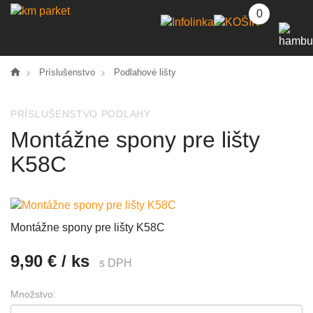
0
Príslušenstvo
Podlahové lišty
PRÍSLUŠENSTVO PODLAHY
Montážne spony pre lišty
K58C
Montážne spony pre lišty K58C
9,90 € / ks
s DPH
Množstvo: