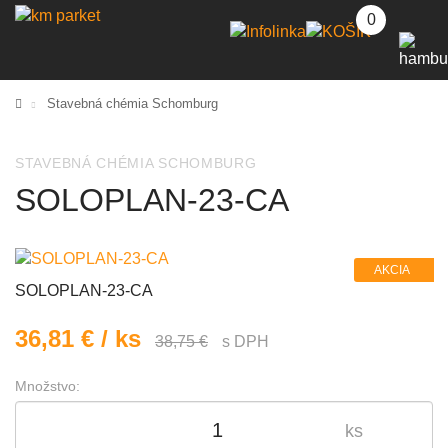
0
Stavebná chémia Schomburg
STAVEBNÁ CHÉMIA SCHOMBURG
SOLOPLAN-23-CA
AKCIA
SOLOPLAN-23-CA
36,81 € / ks
38,75 €
s DPH
Množstvo:
ks