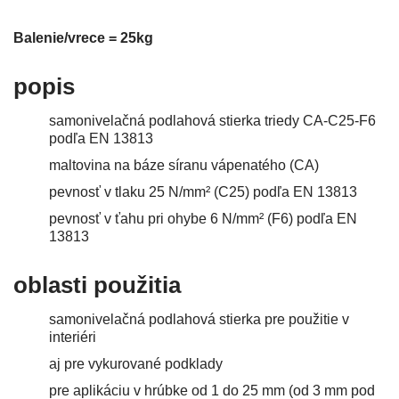
Balenie/vrece = 25kg
popis
samonivelačná podlahová stierka triedy CA-C25-F6
podľa EN 13813
maltovina na báze síranu vápenatého (CA)
pevnosť v tlaku 25 N/mm² (C25) podľa EN 13813
pevnosť v ťahu pri ohybe 6 N/mm² (F6) podľa EN
13813
oblasti použitia
samonivelačná podlahová stierka pre použitie v
interiéri
aj pre vykurované podklady
pre aplikáciu v hrúbke od 1 do 25 mm (od 3 mm pod