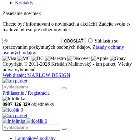
Kontakty
Zasielanie noviniek
Chcete byť informovaní o novinkách a akciách? Zadejte svoju e-
mailovú adresu pre odber noviniek.
Súhlasím so
ODOSLAŤ
spracovaním poskytnutých osobných údajov.
Zásady ochrany
osobných údajov
.
Copyright © 2011-2026 Kristián Malinovský - km parket. Všetky
práva vyhradené.
Web dizajn: MARLOW DESIGN
Prihlásenie
/
Registrácia
0907 426 329
objednávky
0
0
Laminátové podlahy