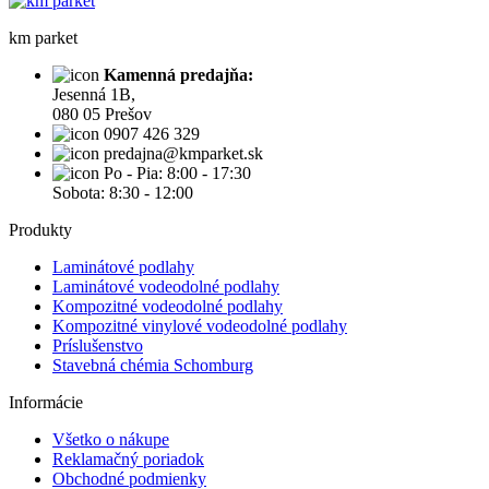
km parket
Kamenná predajňa:
Jesenná 1B,
080 05 Prešov
0907 426 329
predajna@kmparket.sk
Po - Pia: 8:00 - 17:30
Sobota: 8:30 - 12:00
Produkty
Laminátové podlahy
Laminátové vodeodolné podlahy
Kompozitné vodeodolné podlahy
Kompozitné vinylové vodeodolné podlahy
Príslušenstvo
Stavebná chémia Schomburg
Informácie
Všetko o nákupe
Reklamačný poriadok
Obchodné podmienky