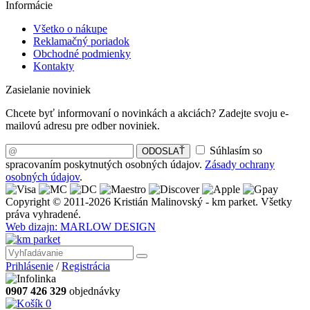
Informácie
Všetko o nákupe
Reklamačný poriadok
Obchodné podmienky
Kontakty
Zasielanie noviniek
Chcete byť informovaní o novinkách a akciách? Zadejte svoju e-
mailovú adresu pre odber noviniek.
Súhlasím so
ODOSLAŤ
spracovaním poskytnutých osobných údajov.
Zásady ochrany
osobných údajov
.
Copyright © 2011-2026 Kristián Malinovský - km parket. Všetky
práva vyhradené.
Web dizajn: MARLOW DESIGN
Prihlásenie
/
Registrácia
0907 426 329
objednávky
0