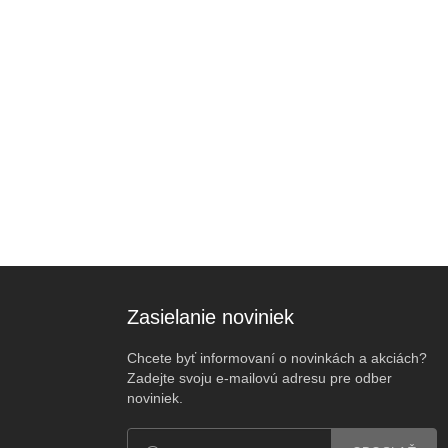
Zasielanie noviniek
Chcete byť informovaní o novinkách a akciách?
Zadejte svoju e-mailovú adresu pre odber
noviniek.