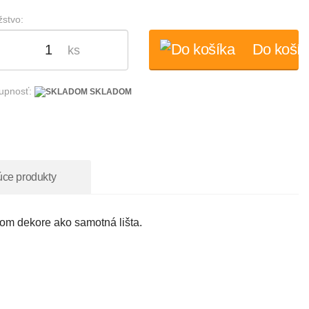
stvo:
Do košík
ks
upnosť:
SKLADOM
úce produkty
om dekore ako samotná lišta.