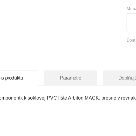
Množ
Dost
is produktu
Parametre
Doplňuj
omponentk k soklovej PVC lište Arbiton MACK, presne v rovnak