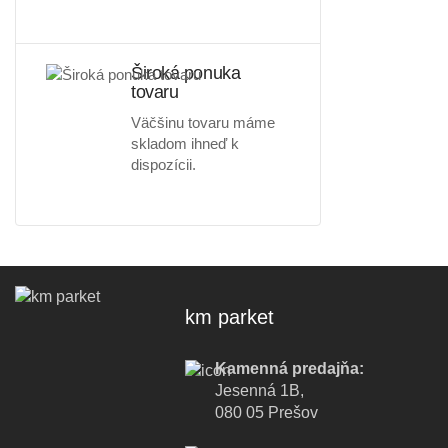
Široká ponuka
tovaru
Väčšinu tovaru máme
skladom ihneď k
dispozícii.
km parket
Kamenná predajňa:
Jesenná 1B,
080 05 Prešov