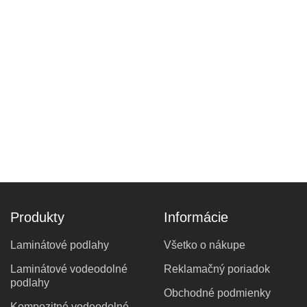
Produkty
Informácie
Laminátové podlahy
Všetko o nákupe
Laminátové vodeodolné
Reklamačný poriadok
podlahy
Obchodné podmienky
Kompozitné vodeodolné