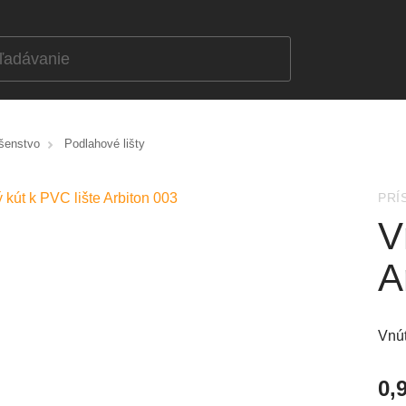
ušenstvo
Podlahové lišty
PRÍ
V
A
Vnút
0,9