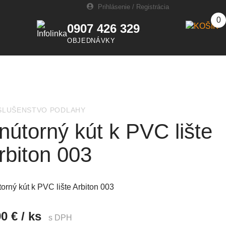
Prihlásenie
/
Registrácia
0
0907 426 329
OBJEDNÁVKY
SLUŠENSTVO PODLAHY
nútorný kút k PVC lište
rbiton 003
orný kút k PVC lište Arbiton 003
0 € / ks
s DPH