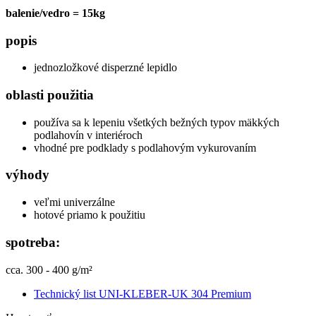
balenie/vedro = 15kg
popis
jednozložkové disperzné lepidlo
oblasti použitia
používa sa k lepeniu všetkých bežných typov mäkkých
podlahovín v interiéroch
vhodné pre podklady s podlahovým vykurovaním
výhody
veľmi univerzálne
hotové priamo k použitiu
spotreba:
cca. 300 - 400 g/m²
Technický list UNI-KLEBER-UK 304 Premium