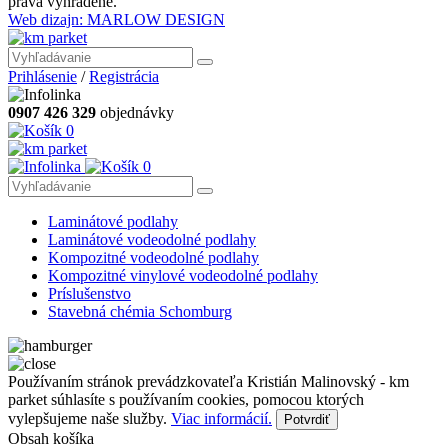
práva vyhradené.
Web dizajn: MARLOW DESIGN
Prihlásenie
/
Registrácia
0907 426 329
objednávky
0
0
Laminátové podlahy
Laminátové vodeodolné podlahy
Kompozitné vodeodolné podlahy
Kompozitné vinylové vodeodolné podlahy
Príslušenstvo
Stavebná chémia Schomburg
Používaním stránok prevádzkovateľa Kristián Malinovský - km
parket súhlasíte s používaním cookies, pomocou ktorých
vylepšujeme naše služby.
Viac informácií.
Potvrdiť
Obsah košíka