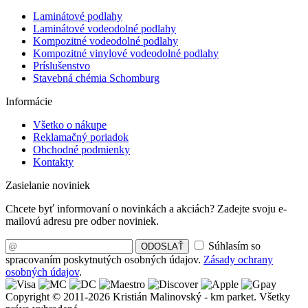
Laminátové podlahy
Laminátové vodeodolné podlahy
Kompozitné vodeodolné podlahy
Kompozitné vinylové vodeodolné podlahy
Príslušenstvo
Stavebná chémia Schomburg
Informácie
Všetko o nákupe
Reklamačný poriadok
Obchodné podmienky
Kontakty
Zasielanie noviniek
Chcete byť informovaní o novinkách a akciách? Zadejte svoju e-
mailovú adresu pre odber noviniek.
Súhlasím so
ODOSLAŤ
spracovaním poskytnutých osobných údajov.
Zásady ochrany
osobných údajov
.
Copyright © 2011-2026 Kristián Malinovský - km parket. Všetky