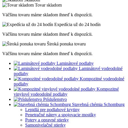
Tovar skladom
Väčšinu tovaru máme skladom ihneď k dispozícii.
Expedícia už do 24 hodín
Väčšinu tovaru máme skladom ihneď k dispozícii.
Široká ponuka tovaru
Väčšinu tovaru máme skladom ihneď k dispozícii.
Laminátové podlahy
Laminátové vodeodolné
podlahy
Kompozitné vodeodolné
podlahy
Kompozitné
vinylové vodeodolné podlahy
Príslušenstvo
Stavebná chémia Schomburg
Lepidlá pre podlahové krytiny
Penetračné nátery a spojovacie mostíky
Potery a opravné stierky
Samonivelačné stierky