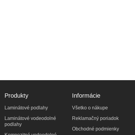
Produkty
Informácie
Laminátové podlahy
Všetko o nákupe
Laminátové vodeodolné
Reklamačný poriadok
podlahy
Obchodné podmienky
Kompozitné vodeodolné