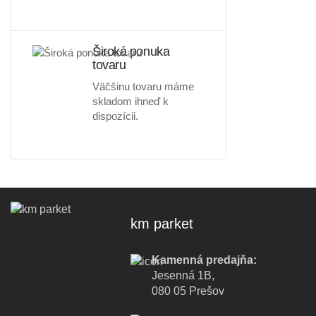
Široká ponuka
tovaru
Väčšinu tovaru máme
skladom ihneď k
dispozícii.
km parket
Kamenná predajňa:
Jesenná 1B,
080 05 Prešov