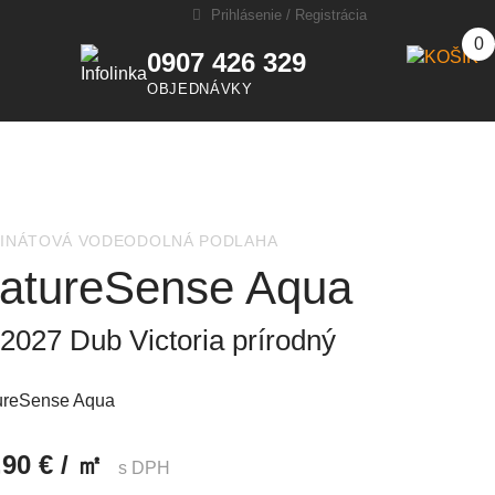
Prihlásenie
/
Registrácia
0
0907 426 329
OBJEDNÁVKY
INÁTOVÁ VODEODOLNÁ PODLAHA
atureSense Aqua
2027 Dub Victoria prírodný
ureSense Aqua
,90 € / ㎡
s DPH