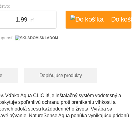
stvo:
Do košík
㎡
upnosť:
SKLADOM
e
Doplňujúce produkty
. Vďaka Aqua CLIC it! je inštalačný systém vodotesný a
skytuje spoľahlivú ochranu proti prenikaniu vlhkosti a
povrch odolá stresu každodenného života. Vyrába sa
ravé bývanie. NatureSense Aqua ponúka vynikajúcu pridanú