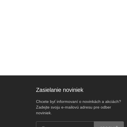
Zasielanie noviniek
Chcete byť informovaní o novinkách a akciách?
Zadejte svoju e-mailovú adresu pre odber
noviniek.