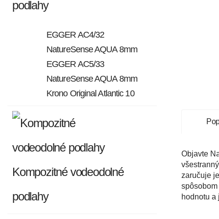
podlahy
EGGER AC4/32
NatureSense AQUA 8mm
EGGER AC5/33
NatureSense AQUA 8mm
Krono Original Atlantic 10
Pop
Objavte Na
všestranný
Kompozitné vodeodolné
zaručuje j
spôsobom š
podlahy
hodnotu a 