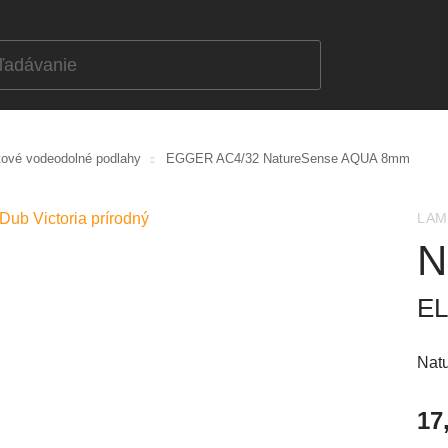
ové vodeodolné podlahy
EGGER AC4/32 NatureSense AQUA 8mm
LAM
N
EL
Nat
17