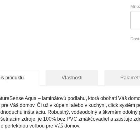
Množ
Dost
is produktu
Vlastnosti
Parametr
tureSense Aqua – laminátovú podlahu, ktorá obohatí Váš domov
 pre Váš domov. Či už v kúpelni alebo v kuchyni, click systém po
ednoduchú inštaláciu. Robustný, vodeodolný a škvrnám odolný 
etriacim zdroje, je 100% bez PVC zmäkčovadiel a zaisťuje zd
je perfektnou voľbou pre Váš domov.