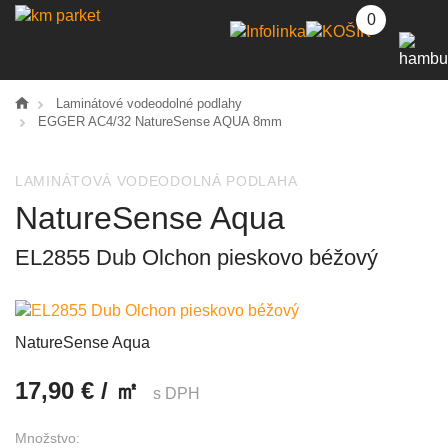
0
Laminátové vodeodolné podlahy
EGGER AC4/32 NatureSense AQUA 8mm
LAMINÁTOVÁ VODEODOLNÁ PODLAHA
NatureSense Aqua
EL2855 Dub Olchon pieskovo béžový
NatureSense Aqua
17,90 € / ㎡
s DPH
Množstvo: