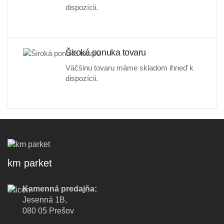
dispozícii.
Široká ponuka tovaru
Väčšinu tovaru máme skladom ihneď k
dispozícii.
km parket
Kamenná predajňa:
Jesenná 1B,
080 05 Prešov