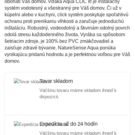
obohatí Váš domov. Vďaka Aqua CLIC it! je inštalačný
systém vodotesný a všestranný pre Váš domov. Či už v
kúpelni alebo v kuchyni, click systém poskytuje spoľahlivú
ochranu proti prenikaniu vlhkosti a zaručuje jednoduchú
inštaláciu. Robustný, vodeodolný a škvrnám odolný povrch
odolá stresu každodenného života. Vyrába sa spôsobom
šetriacim zdroje, je 100% bez PVC zmäkčovadiel a
zaisťuje zdravé bývanie. NatureSense Aqua ponúka
vynikajúcu pridanú hodnotu a je perfektnou voľbou pre Váš
domov.
Tovar skladom
Väčšinu tovaru máme skladom ihneď k
dispozícii.
Expedícia už do 24 hodín
Väčšinu tovaru máme skladom ihneď k