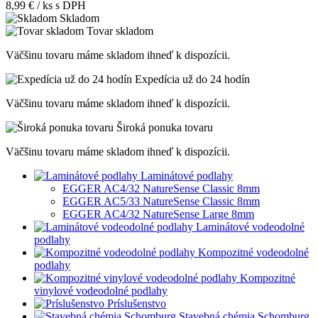
8,99 € / ks
s DPH
Skladom
Tovar skladom
Väčšinu tovaru máme skladom ihneď k dispozícii.
Expedícia už do 24 hodín
Väčšinu tovaru máme skladom ihneď k dispozícii.
Široká ponuka tovaru
Väčšinu tovaru máme skladom ihneď k dispozícii.
Laminátové podlahy
EGGER AC4/32 NatureSense Classic 8mm
EGGER AC5/33 NatureSense Classic 8mm
EGGER AC4/32 NatureSense Large 8mm
Laminátové vodeodolné
podlahy
Kompozitné vodeodolné
podlahy
Kompozitné
vinylové vodeodolné podlahy
Príslušenstvo
Stavebná chémia Schomburg