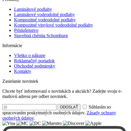
Laminátové podlahy
Laminátové vodeodolné podlahy
Kompozitné vodeodolné podlahy
Kompozitné vinylové vodeodolné podlahy
Príslušenstvo
Stavebná chémia Schomburg
Informácie
Všetko o nákupe
Reklamačný poriadok
Obchodné podmienky
Kontakty
Zasielanie noviniek
Chcete byť informovaní o novinkách a akciách? Zadejte svoju e-
mailovú adresu pre odber noviniek.
Súhlasím so
ODOSLAŤ
spracovaním poskytnutých osobných údajov.
Zásady ochrany
osobných údajov
.