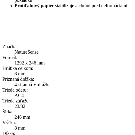
pokládku
Protiťahový papier
stabilizuje a chráni pred deformáciami
Značka:
NatureSense
Formát:
1292 x 246 mm
Hrúbka celkom:
8 mm
Priznaná drážka:
4-stranná V-drážka
Trieda oderu:
AC4
Trieda záťaže:
23/32
Šírka:
246 mm
Výška:
8 mm
Dĺžka: