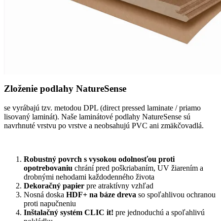
Zloženie podlahy NatureSense
se vyrábajú tzv. metodou DPL (direct pressed laminate / priamo
lisovaný laminát). Naše laminátové podlahy NatureSense sú
navrhnuté vrstvu po vrstve a neobsahujú PVC ani zmäkčovadlá.
Robustný povrch s vysokou odolnosťou proti
opotrebovaniu
chrání pred poškriabaním, UV žiarením a
drobnými nehodami každodenného života
Dekoračný papier
pre atraktívny vzhľad
Nosná doska
HDF+ na báze dreva
so spoľahlivou ochranou
proti napučneniu
Inštalačný systém CLIC it!
pre jednoduchú a spoľahlivú