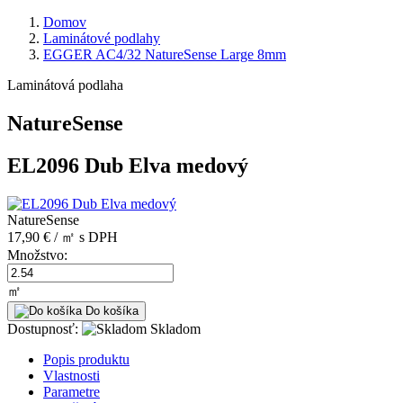
Domov
Laminátové podlahy
EGGER AC4/32 NatureSense Large 8mm
Laminátová podlaha
NatureSense
EL2096 Dub Elva medový
NatureSense
17,90 € / ㎡
s DPH
Množstvo:
㎡
Do košíka
Dostupnosť:
Skladom
Popis produktu
Vlastnosti
Parametre