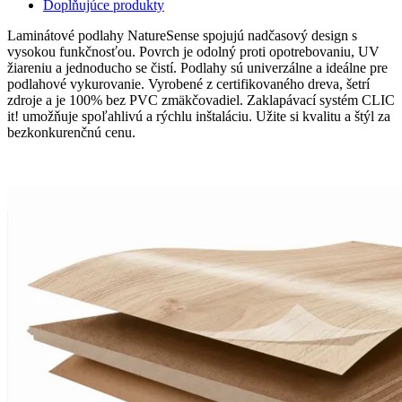
Doplňujúce produkty
Laminátové podlahy NatureSense spojujú nadčasový design s
vysokou funkčnosťou. Povrch je odolný proti opotrebovaniu, UV
žiareniu a jednoducho se čistí. Podlahy sú univerzálne a ideálne pre
podlahové vykurovanie. Vyrobené z certifikovaného dreva, šetrí
zdroje a je 100% bez PVC zmäkčovadiel. Zaklapávací systém CLIC
it! umožňuje spoľahlivú a rýchlu inštaláciu. Užite si kvalitu a štýl za
bezkonkurenčnú cenu.