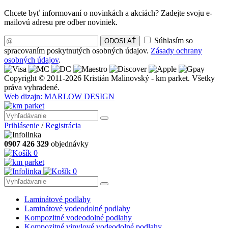
Chcete byť informovaní o novinkách a akciách? Zadejte svoju e-
mailovú adresu pre odber noviniek.
Súhlasím so
ODOSLAŤ
spracovaním poskytnutých osobných údajov.
Zásady ochrany
osobných údajov
.
Copyright © 2011-2026 Kristián Malinovský - km parket. Všetky
práva vyhradené.
Web dizajn: MARLOW DESIGN
Prihlásenie
/
Registrácia
0907 426 329
objednávky
0
0
Laminátové podlahy
Laminátové vodeodolné podlahy
Kompozitné vodeodolné podlahy
Kompozitné vinylové vodeodolné podlahy