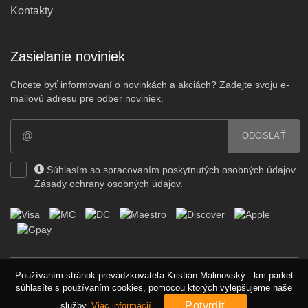
Kontakty
Zasielanie noviniek
Chcete byť informovaní o novinkách a akciách? Zadejte svoju e-
mailovú adresu pre odber noviniek.
ODOSLAŤ
Súhlasím so spracovaním poskytnutých osobných údajov.
Zásady ochrany osobných údajov
.
Používaním stránok prevádzkovateľa Kristián Malinovský - km parket
Copyright © 2011-2026 Kristián Malinovský - km parket. Všetky práva
súhlasíte s používaním cookies, pomocou ktorých vylepšujeme naše
vyhradené.
Potvrdiť
služby.
Viac informácií.