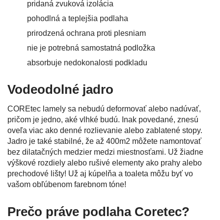
pridaná zvuková izolácia
pohodlná a teplejšia podlaha
prirodzená ochrana proti plesniam
nie je potrebná samostatná podložka
absorbuje nedokonalosti podkladu
Vodeodolné jadro
COREtec lamely sa nebudú deformovať alebo nadúvať,
pričom je jedno, aké vlhké budú. Inak povedané, znesú
oveľa viac ako denné rozlievanie alebo zablatené stopy.
Jadro je také stabilné, že až 400m2 môžete namontovať
bez dilatačných medzier medzi miestnosťami. Už žiadne
výškové rozdiely alebo rušivé elementy ako prahy alebo
prechodové lišty! Už aj kúpelňa a toaleta môžu byť vo
vašom obľúbenom farebnom tóne!
Prečo práve podlaha Coretec?