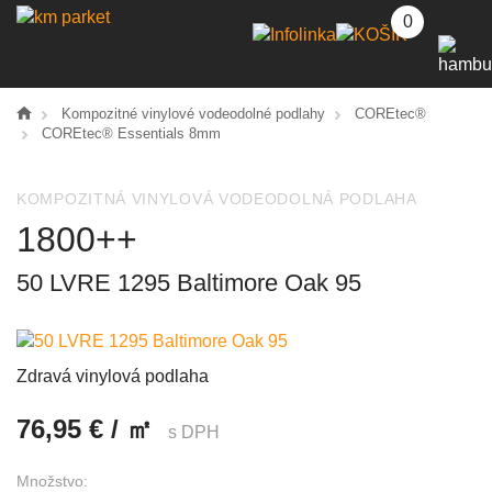
0
Kompozitné vinylové vodeodolné podlahy
COREtec®
COREtec® Essentials 8mm
KOMPOZITNÁ VINYLOVÁ VODEODOLNÁ PODLAHA
1800++
50 LVRE 1295 Baltimore Oak 95
Zdravá vinylová podlaha
76,95 € / ㎡
s DPH
Množstvo: