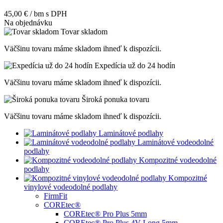
45,00 € / bm
s DPH
Na objednávku
Tovar skladom
Väčšinu tovaru máme skladom ihneď k dispozícii.
Expedícia už do 24 hodín
Väčšinu tovaru máme skladom ihneď k dispozícii.
Široká ponuka tovaru
Väčšinu tovaru máme skladom ihneď k dispozícii.
Laminátové podlahy
Laminátové vodeodolné
podlahy
Kompozitné vodeodolné
podlahy
Kompozitné
vinylové vodeodolné podlahy
FirmFit
COREtec®
COREtec® Pro Plus 5mm
COREtec® Pro Plus 4V Long 5mm