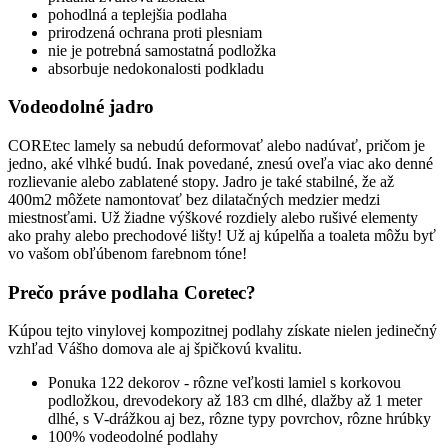
pohodlná a teplejšia podlaha
prirodzená ochrana proti plesniam
nie je potrebná samostatná podložka
absorbuje nedokonalosti podkladu
Vodeodolné jadro
COREtec lamely sa nebudú deformovať alebo nadúvať, pričom je
jedno, aké vlhké budú. Inak povedané, znesú oveľa viac ako denné
rozlievanie alebo zablatené stopy. Jadro je také stabilné, že až
400m2 môžete namontovať bez dilatačných medzier medzi
miestnosťami. Už žiadne výškové rozdiely alebo rušivé elementy
ako prahy alebo prechodové lišty! Už aj kúpelňa a toaleta môžu byť
vo vašom obľúbenom farebnom tóne!
Prečo práve podlaha Coretec?
Kúpou tejto vinylovej kompozitnej podlahy získate nielen jedinečný
vzhľad Vášho domova ale aj špičkovú kvalitu.
Ponuka 122 dekorov - rôzne veľkosti lamiel s korkovou
podložkou, drevodekory až 183 cm dlhé, dlažby až 1 meter
dlhé, s V-drážkou aj bez, rôzne typy povrchov, rôzne hrúbky
100% vodeodolné podlahy