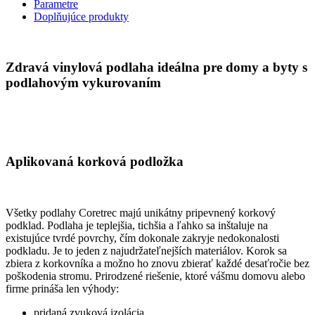
Parametre
Doplňujúce produkty
Zdravá vinylová podlaha ideálna pre domy a byty s
podlahovým vykurovaním
Aplikovaná korková podložka
Všetky podlahy Coretrec majú unikátny pripevnený korkový
podklad. Podlaha je teplejšia, tichšia a ľahko sa inštaluje na
existujúce tvrdé povrchy, čím dokonale zakryje nedokonalosti
podkladu. Je to jeden z najudržateľnejších materiálov. Korok sa
zbiera z korkovníka a možno ho znovu zbierať každé desaťročie bez
poškodenia stromu. Prirodzené riešenie, ktoré vášmu domovu alebo
firme prináša len výhody:
pridaná zvuková izolácia