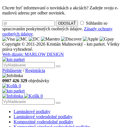
Chcete byť informovaní o novinkách a akciách? Zadejte svoju e-
mailovú adresu pre odber noviniek.
Súhlasím so
ODOSLAŤ
spracovaním poskytnutých osobných údajov.
Zásady ochrany
osobných údajov
.
Copyright © 2011-2026 Kristián Malinovský - km parket. Všetky
práva vyhradené.
Web dizajn: MARLOW DESIGN
Prihlásenie
/
Registrácia
0907 426 329
objednávky
0
0
Laminátové podlahy
Laminátové vodeodolné podlahy
Kompozitné vodeodolné podlahy
Kompozitné vinylové vodeodolné podlahy