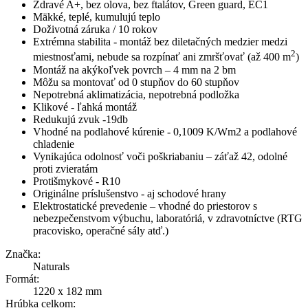
Zdravé A+, bez olova, bez ftalátov, Green guard, EC1
Mäkké, teplé, kumulujú teplo
Doživotná záruka / 10 rokov
Extrémna stabilita - montáž bez diletačných medzier medzi
2
miestnosťami, nebude sa rozpínať ani zmršťovať (až 400 m
)
Montáž na akýkoľvek povrch – 4 mm na 2 bm
Môžu sa montovať od 0 stupňov do 60 stupňov
Nepotrebná aklimatizácia, nepotrebná podložka
Klikové - ľahká montáž
Redukujú zvuk -19db
Vhodné na podlahové kúrenie - 0,1009 K/Wm2 a podlahové
chladenie
Vynikajúca odolnosť voči poškriabaniu – záťaž 42, odolné
proti zvieratám
Protišmykové - R10
Originálne príslušenstvo - aj schodové hrany
Elektrostatické prevedenie – vhodné do priestorov s
nebezpečenstvom výbuchu, laboratóriá, v zdravotníctve (RTG
pracovisko, operačné sály atď.)
Značka:
Naturals
Formát:
1220 x 182 mm
Hrúbka celkom: