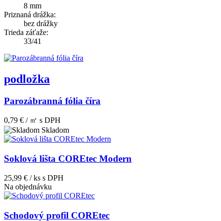
8 mm
Priznaná drážka:
bez drážky
Trieda záťaže:
33/41
podložka
Parozábranná fólia číra
0,79 € / ㎡
s DPH
Skladom
Soklová lišta COREtec Modern
25,99 € / ks
s DPH
Na objednávku
Schodový profil COREtec