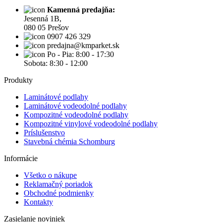
Kamenná predajňa:
Jesenná 1B,
080 05 Prešov
0907 426 329
predajna@kmparket.sk
Po - Pia: 8:00 - 17:30
Sobota: 8:30 - 12:00
Produkty
Laminátové podlahy
Laminátové vodeodolné podlahy
Kompozitné vodeodolné podlahy
Kompozitné vinylové vodeodolné podlahy
Príslušenstvo
Stavebná chémia Schomburg
Informácie
Všetko o nákupe
Reklamačný poriadok
Obchodné podmienky
Kontakty
Zasielanie noviniek