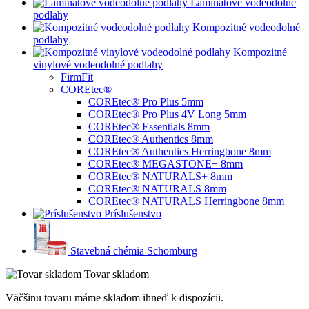
Laminátové vodeodolné
podlahy
Kompozitné vodeodolné
podlahy
Kompozitné
vinylové vodeodolné podlahy
FirmFit
COREtec®
COREtec® Pro Plus 5mm
COREtec® Pro Plus 4V Long 5mm
COREtec® Essentials 8mm
COREtec® Authentics 8mm
COREtec® Authentics Herringbone 8mm
COREtec® MEGASTONE+ 8mm
COREtec® NATURALS+ 8mm
COREtec® NATURALS 8mm
COREtec® NATURALS Herringbone 8mm
Príslušenstvo
Stavebná chémia Schomburg
Tovar skladom
Väčšinu tovaru máme skladom ihneď k dispozícii.