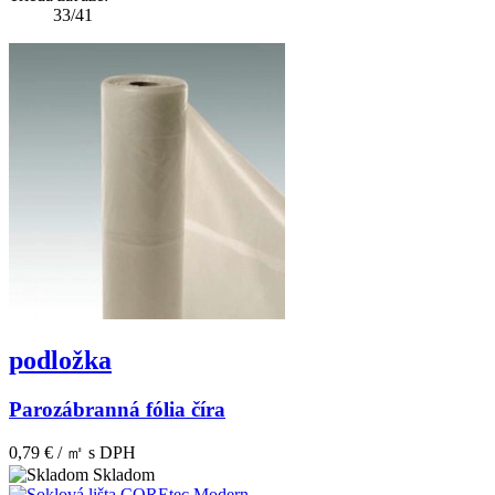
33/41
podložka
Parozábranná fólia číra
0,79 € / ㎡
s DPH
Skladom