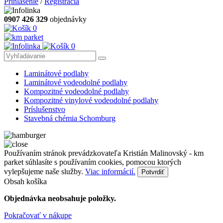
Prihlásenie
/
Registrácia
0907 426 329
objednávky
0
0
Laminátové podlahy
Laminátové vodeodolné podlahy
Kompozitné vodeodolné podlahy
Kompozitné vinylové vodeodolné podlahy
Príslušenstvo
Stavebná chémia Schomburg
Používaním stránok prevádzkovateľa Kristián Malinovský - km
parket súhlasíte s používaním cookies, pomocou ktorých
vylepšujeme naše služby.
Viac informácií.
Potvrdiť
Obsah košíka
Objednávka neobsahuje položky.
Pokračovať v nákupe