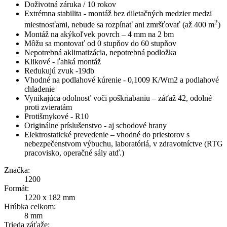
Doživotná záruka / 10 rokov
Extrémna stabilita - montáž bez diletačných medzier medzi
2
miestnosťami, nebude sa rozpínať ani zmršťovať (až 400 m
)
Montáž na akýkoľvek povrch – 4 mm na 2 bm
Môžu sa montovať od 0 stupňov do 60 stupňov
Nepotrebná aklimatizácia, nepotrebná podložka
Klikové - ľahká montáž
Redukujú zvuk -19db
Vhodné na podlahové kúrenie - 0,1009 K/Wm2 a podlahové
chladenie
Vynikajúca odolnosť voči poškriabaniu – záťaž 42, odolné
proti zvieratám
Protišmykové - R10
Originálne príslušenstvo - aj schodové hrany
Elektrostatické prevedenie – vhodné do priestorov s
nebezpečenstvom výbuchu, laboratóriá, v zdravotníctve (RTG
pracovisko, operačné sály atď.)
Značka:
1200
Formát:
1220 x 182 mm
Hrúbka celkom:
8 mm
Trieda záťaže: