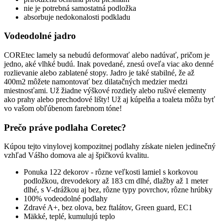
nie je potrebná samostatná podložka
absorbuje nedokonalosti podkladu
Vodeodolné jadro
COREtec lamely sa nebudú deformovať alebo nadúvať, pričom je
jedno, aké vlhké budú. Inak povedané, znesú oveľa viac ako denné
rozlievanie alebo zablatené stopy. Jadro je také stabilné, že až
400m2 môžete namontovať bez dilatačných medzier medzi
miestnosťami. Už žiadne výškové rozdiely alebo rušivé elementy
ako prahy alebo prechodové lišty! Už aj kúpelňa a toaleta môžu byť
vo vašom obľúbenom farebnom tóne!
Prečo práve podlaha Coretec?
Kúpou tejto vinylovej kompozitnej podlahy získate nielen jedinečný
vzhľad Vášho domova ale aj špičkovú kvalitu.
Ponuka 122 dekorov - rôzne veľkosti lamiel s korkovou
podložkou, drevodekory až 183 cm dlhé, dlažby až 1 meter
dlhé, s V-drážkou aj bez, rôzne typy povrchov, rôzne hrúbky
100% vodeodolné podlahy
Zdravé A+, bez olova, bez ftalátov, Green guard, EC1
Mäkké, teplé, kumulujú teplo