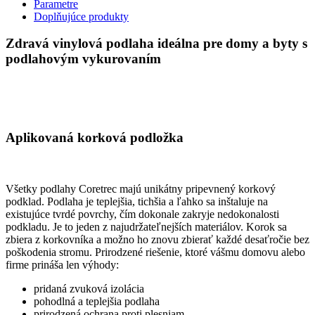
Parametre
Doplňujúce produkty
Zdravá vinylová podlaha ideálna pre domy a byty s
podlahovým vykurovaním
Aplikovaná korková podložka
Všetky podlahy Coretrec majú unikátny pripevnený korkový
podklad. Podlaha je teplejšia, tichšia a ľahko sa inštaluje na
existujúce tvrdé povrchy, čím dokonale zakryje nedokonalosti
podkladu. Je to jeden z najudržateľnejších materiálov. Korok sa
zbiera z korkovníka a možno ho znovu zbierať každé desaťročie bez
poškodenia stromu. Prirodzené riešenie, ktoré vášmu domovu alebo
firme prináša len výhody:
pridaná zvuková izolácia
pohodlná a teplejšia podlaha
prirodzená ochrana proti plesniam