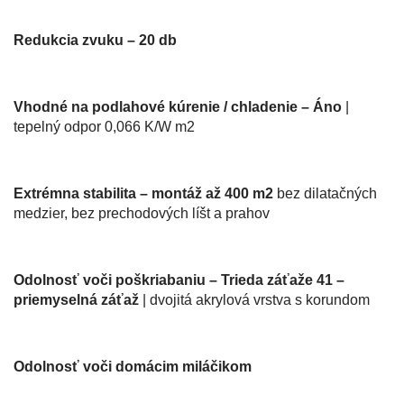
Redukcia zvuku – 20 db
Vhodné na podlahové kúrenie / chladenie – Áno
|
tepelný odpor 0,066 K/W m2
Extrémna stabilita – montáž až 400 m2
bez dilatačných
medzier, bez prechodových líšt a prahov
Odolnosť voči poškriabaniu – Trieda záťaže 41 –
priemyselná záťaž
| dvojitá akrylová vrstva s korundom
Odolnosť voči domácim miláčikom