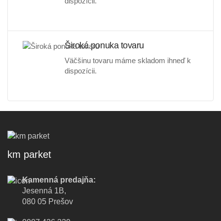
dispozícii.
Široká ponuka tovaru
Väčšinu tovaru máme skladom ihneď k
dispozícii.
km parket
Kamenná predajňa:
Jesenná 1B,
080 05 Prešov