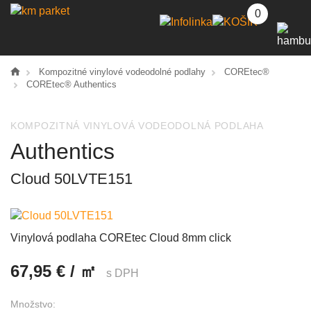
0
Kompozitné vinylové vodeodolné podlahy
COREtec®
COREtec® Authentics
KOMPOZITNÁ VINYLOVÁ VODEODOLNÁ PODLAHA
Authentics
Cloud 50LVTE151
Vinylová podlaha COREtec Cloud 8mm click
67,95 € / ㎡
s DPH
Množstvo: